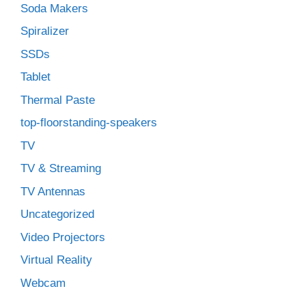
Soda Makers
Spiralizer
SSDs
Tablet
Thermal Paste
top-floorstanding-speakers
TV
TV & Streaming
TV Antennas
Uncategorized
Video Projectors
Virtual Reality
Webcam