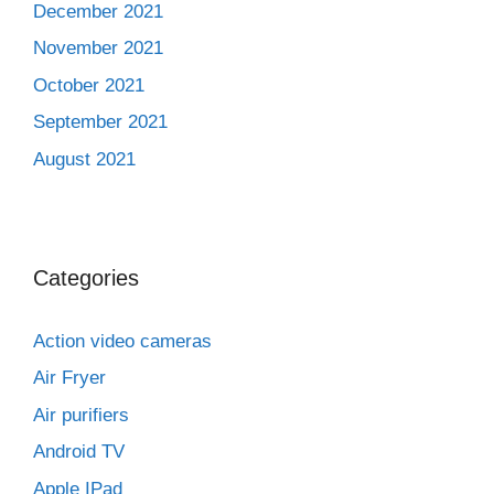
December 2021
November 2021
October 2021
September 2021
August 2021
Categories
Action video cameras
Air Fryer
Air purifiers
Android TV
Apple IPad