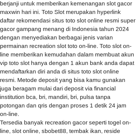
berjanji untuk memberikan kemenangan slot gacor
maxwin hari ini. Toto Slot merupakan hyperlink
daftar rekomendasi situs toto slot online resmi super
gacor gampang menang di Indonesia tahun 2024
dengan menyediakan berbagai jenis varian
permainan recreation slot toto on-line. Toto slot on-
line memberikan kemudahan dalam membuat akun
vip toto slot hanya dengan 1 akun bank anda dapat
mendaftarkan diri anda di situs toto slot online
resmi. Metode deposit yang bisa kamu gunakan
juga beragam mulai dari deposit via financial
institution bca, bri, mandiri, bri, pulsa tanpa
potongan dan qris dengan proses 1 detik 24 jam
on-line.
Tersedia banyak recreation gacor seperti togel on-
line, slot online, sbobet88, tembak ikan, reside