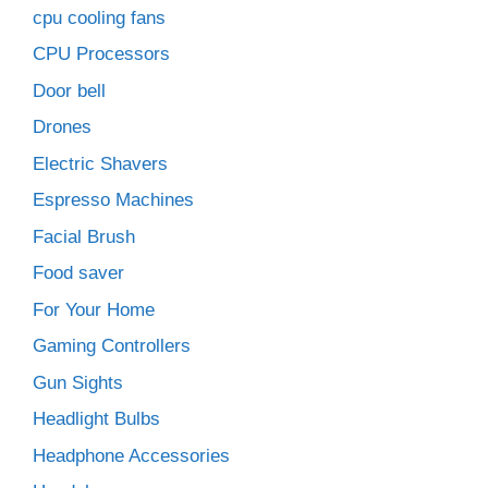
cpu cooling fans
CPU Processors
Door bell
Drones
Electric Shavers
Espresso Machines
Facial Brush
Food saver
For Your Home
Gaming Controllers
Gun Sights
Headlight Bulbs
Headphone Accessories