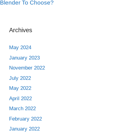
Blender To Choose?
Archives
May 2024
January 2023
November 2022
July 2022
May 2022
April 2022
March 2022
February 2022
January 2022